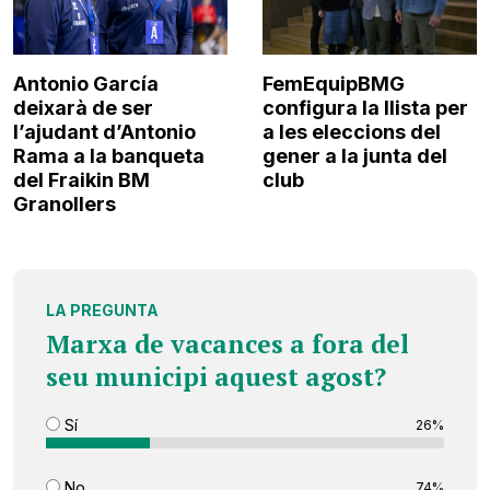
Antonio García
FemEquipBMG
deixarà de ser
configura la llista per
l’ajudant d’Antonio
a les eleccions del
Rama a la banqueta
gener a la junta del
del Fraikin BM
club
Granollers
LA PREGUNTA
Marxa de vacances a fora del
seu municipi aquest agost?
Sí
26%
No
74%