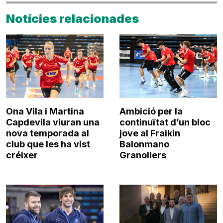
Notícies relacionades
Ona Vila i Martina
Ambició per la
Capdevila viuran una
continuïtat d’un bloc
nova temporada al
jove al Fraikin
club que les ha vist
Balonmano
créixer
Granollers