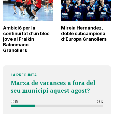
Ambició per la
Mireia Hernández,
continuïtat d’un bloc
doble subcampiona
jove al Fraikin
d’Europa Granollers
Balonmano
Granollers
LA PREGUNTA
Marxa de vacances a fora del
seu municipi aquest agost?
Sí
26%