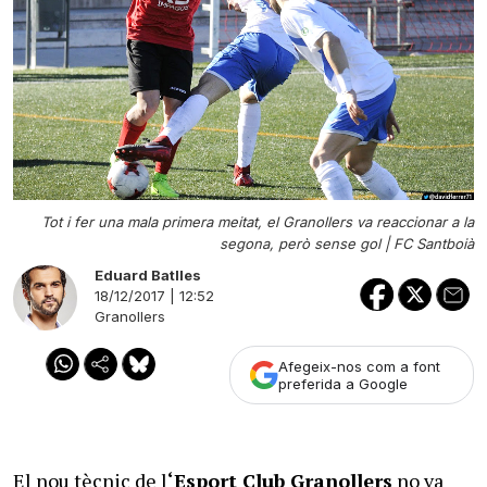
Tot i fer una mala primera meitat, el Granollers va reaccionar a la
segona, però sense gol |
FC Santboià
Eduard Batlles
18/12/2017 | 12:52
Granollers
Afegeix-nos com a font
preferida a Google
El nou tècnic de l
‘Esport Club Granollers
no va