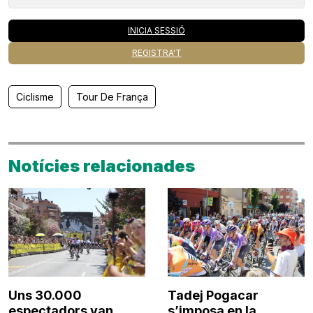
INICIA SESSIÓ
REGISTRA'T
Ciclisme
Tour De França
Notícies relacionades
Uns 30.000
Tadej Pogacar
espectadors van
s’imposa en la