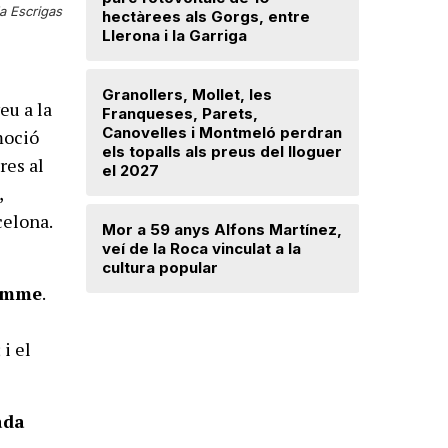
a Escrigas
hectàrees als Gorgs, entre
avançat 
Llerona i la Garriga
Santa Mar
Granollers, Mollet, les
Saplex de
eu a la
Franqueses, Parets,
equipar l
Canovelles i Montmeló perdran
Canovell
moció
els topalls als preus del lloguer
res al
el 2027
,
Detingut 
robar din
celona.
Mor a 59 anys Alfons Martínez,
d’una dr
veí de la Roca vinculat a la
cultura popular
homme
.
; i el
ada