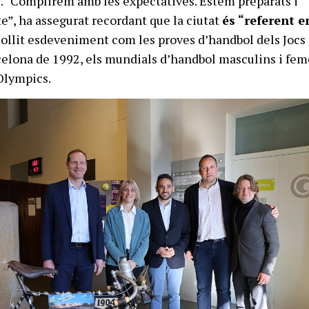
”
. “Complirem amb les expectatives. Estem preparats i
e”, ha assegurat recordant que la ciutat
és “referent e
ollit esdeveniment com les proves d’handbol dels Jocs
elona de 1992, els mundials d’handbol masculins i fem
 Olympics.