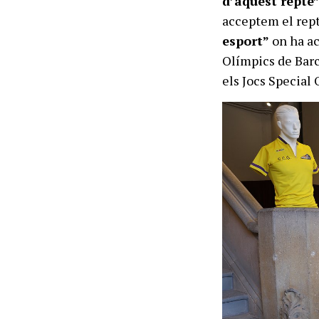
d’aquest repte
acceptem el rept
esport”
on ha ac
Olímpics de Barc
els Jocs Special