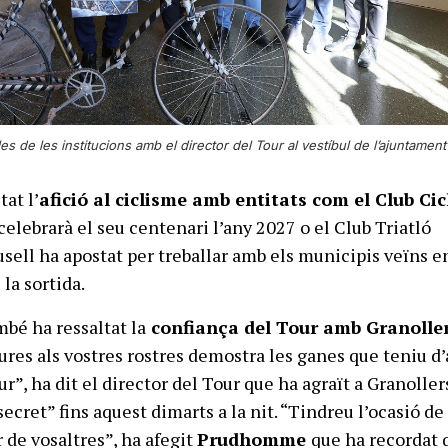
s de les institucions amb el director del Tour al vestíbul de l’ajuntament
tat l’
afició al ciclisme amb entitats com el Club Cic
celebrarà el seu centenari l’any 2027 o el Club Triatló
usell ha apostat per treballar amb els municipis veïns e
 la sortida.
bé ha ressaltat la
confiança del Tour amb Granolle
ures als vostres rostres demostra les ganes que teniu d’
r”, ha dit el director del Tour que ha agraït a Granoller
secret” fins aquest dimarts a la nit. “Tindreu l’ocasió de
 de vosaltres”, ha afegit
Prudhomme
que ha recordat