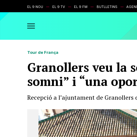
EL 9 NOU
EL 9 TV
EL 9 FM
BUTLLETINS
AGEN
Tour de França
Granollers veu la 
somni” i “una opor
Recepció a l’ajuntament de Granollers 