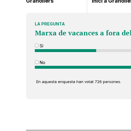
Granollers
inici a Granolle
LA PREGUNTA
Marxa de vacances a fora de
Sí
No
En aquesta enquesta han votat 726 persones.