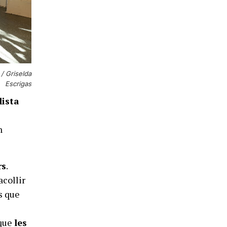
 / Griselda
Escrigas
lista
n
rs
.
acollir
s que
 que
les