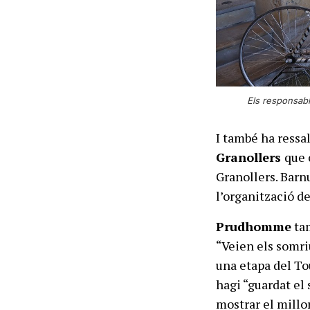
Els responsable
I també ha ressal
Granollers
que 
Granollers. Barn
l’organització de
Prudhomme
tam
“Veien els somri
una etapa del Tou
hagi “guardat el 
mostrar el millor