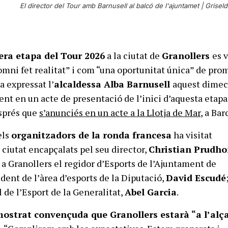
El director del Tour amb Barnusell al balcó de l'ajuntamet |
Griseld
era etapa del Tour 2026
a la ciutat de
Granollers
es v
omni fet realitat” i com “una oportunitat única” de pro
ha expressat l’
alcaldessa Alba Barnusell
aquest dimec
ent en un acte de presentació de l’inici d’aquesta etapa
sprés que
s’anunciés en un acte a la Llotja de Mar
, a Bar
els
organitzadors de la ronda francesa
ha visitat
 ciutat encapçalats pel seu director,
Christian Prud
a Granollers el regidor d’Esports de l’Ajuntament de
dent de l’àrea d’esports de la Diputació,
David Escudé
 de l’Esport de la Generalitat,
Abel Garcia
.
ostrat convençuda que Granollers estarà “a l’alç