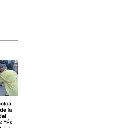
bolca
de la
del
: “És