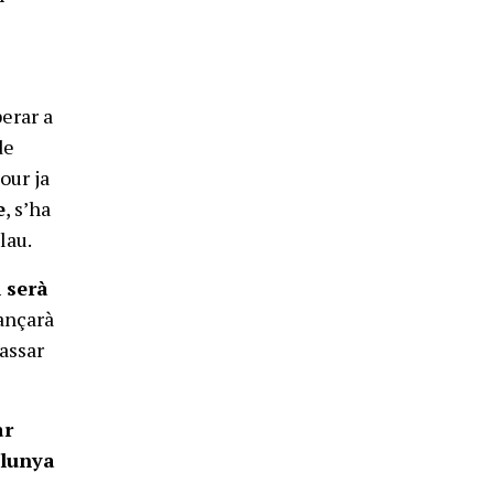
perar a
de
Tour ja
e
, s’ha
lau.
l serà
vançarà
passar
ar
alunya