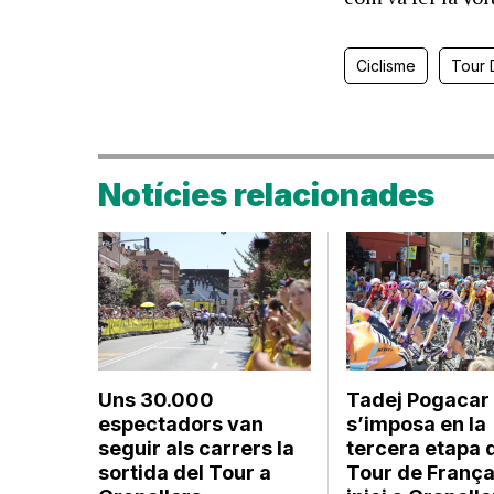
Ciclisme
Tour 
Notícies relacionades
Uns 30.000
Tadej Pogacar
espectadors van
s’imposa en la
seguir als carrers la
tercera etapa 
sortida del Tour a
Tour de Franç