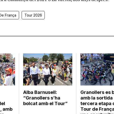
De França
Tour 2026
Alba Barnusell:
Granollers es 
“Granollers s’ha
amb la sortida 
del
bolcat amb el Tour”
tercera etapa 
a, amb
Tour de França