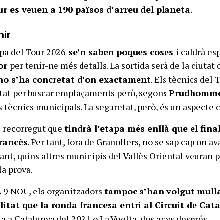
r es veuen a 190 països d’arreu del planeta
.
nir
apa del Tour 2026
se’n saben poques coses
i caldrà es
dor
per tenir-ne més detalls. La sortida serà de la ciutat 
no s’ha concretat d’on exactament
. Els tècnics del 
iutat per buscar emplaçaments però, segons
Prudhomm
 tècnics municipals. La seguretat, però, és un aspecte c
l recorregut que
tindrà l’etapa més enllà que el fina
francès
. Per tant, fora de Granollers, no se sap cap on a
r tant, quins altres municipis del Vallès Oriental veuran 
la prova.
 9 NOU, els organitzadors
tampoc s’han volgut mull
ilitat que la ronda francesa entri al Circuit de Cat
ta a Catalunya del 2021 o La Vuelta, dos anys després.