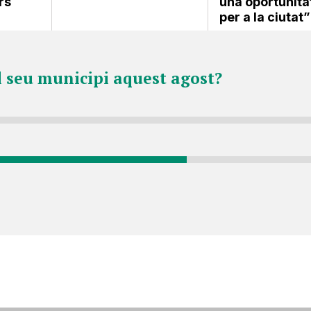
rs
una oportunita
per a la ciutat”
l seu municipi aquest agost?