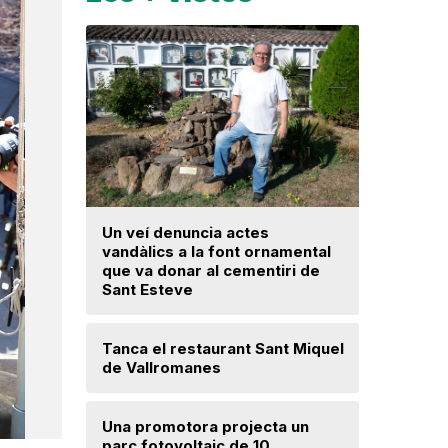
Un veí denuncia actes
La fiscal
vandàlics a la font ornamental
ja hagi d
que va donar al cementiri de
prejudici
Sant Esteve
Josep Ma
Tanca el restaurant Sant Miquel
Mercè Lli
de Vallromanes
intenció 
provision
Una promotora projecta un
parc fotovoltaic de 10
Troben u