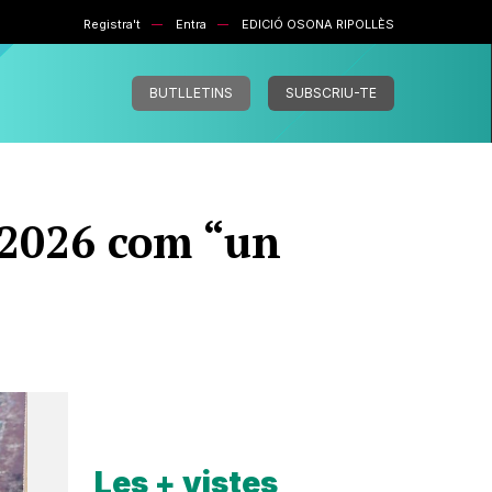
Registra't
Entra
EDICIÓ OSONA RIPOLLÈS
BUTLLETINS
SUBSCRIU-TE
r 2026 com “un
Les + vistes