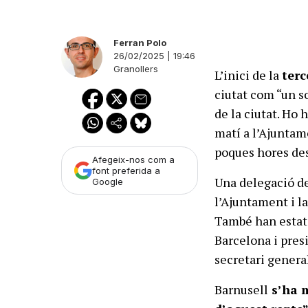
Ferran Polo
26/02/2025 | 19:46
Granollers
L’inici de la
terc
ciutat com “un s
de la ciutat. Ho 
matí a l’Ajuntam
poques hores de
Afegeix-nos com a
font preferida a
Una delegació d
Google
l’Ajuntament i la
També han estat 
Barcelona i presi
secretari general
Barnusell
s’ha m