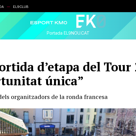
DA
EL9CLUB
Portada EL9NOU.CAT
sortida d’etapa del Tou
tunitat única”
dels organitzadors de la ronda francesa