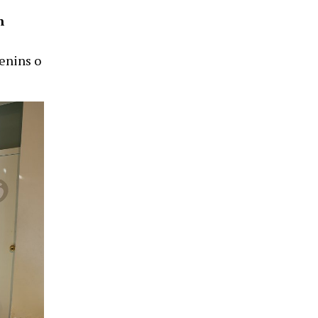
n
enins o