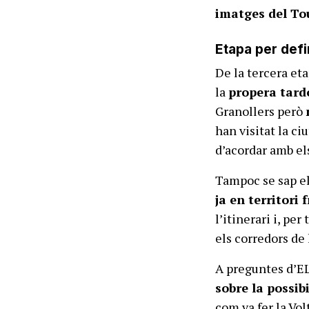
imatges del Tou
Etapa per defi
De la tercera et
la
propera tar
Granollers però
han visitat la c
d’acordar amb els
Tampoc se sap e
ja en territori 
l’itinerari i, pe
els corredors de 
A preguntes d’EL
sobre la possib
com va fer la Vol