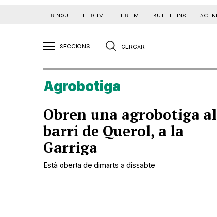
EL 9 NOU
EL 9 TV
EL 9 FM
BUTLLETINS
AGEN
Agrobotiga
Obren una agrobotiga al
barri de Querol, a la
Garriga
Està oberta de dimarts a dissabte