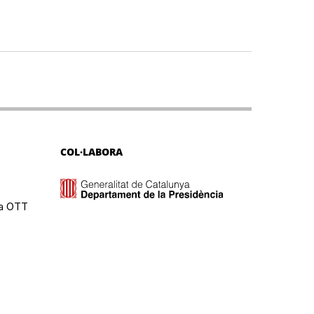
COL·LABORA
ma OTT