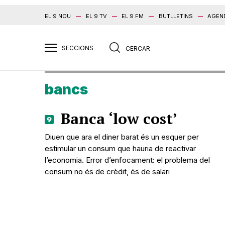
EL 9 NOU
EL 9 TV
EL 9 FM
BUTLLETINS
AGEN
bancs
Banca ‘low cost’
Diuen que ara el diner barat és un esquer per
estimular un consum que hauria de reactivar
l’economia. Error d’enfocament: el problema del
consum no és de crèdit, és de salari