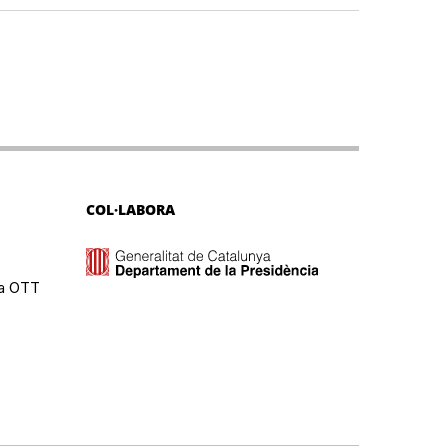
COL·LABORA
ma OTT