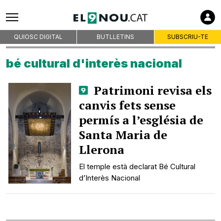
Empreses col·laboradores
QUIOSC DIGITAL
BUTLLETINS
SUBSCRIU-TE
Premsa d'Osona
bé cultural d'interès nacional
Publicitat
Patrimoni revisa els
Qui som
canvis fets sense
On som
permís a l’església de
Codi deontològic
Santa Maria de
Premis
Llerona
Contacte
Avís legal
El temple està declarat Bé Cultural
d’Interès Nacional
Política de privacitat
Política de cookies
RSS