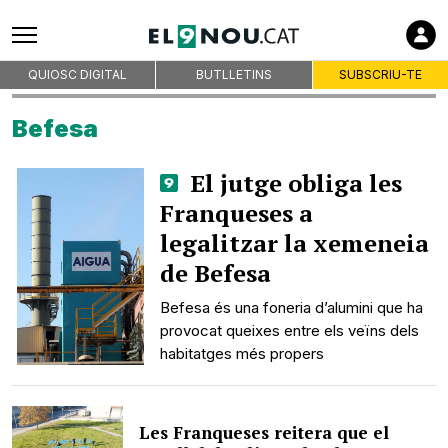
QUIOSC DIGITAL
BUTLLETINS
SUBSCRIU-TE
Befesa
El jutge obliga les
Franqueses a
legalitzar la xemeneia
de Befesa
Befesa és una foneria d’alumini que ha
provocat queixes entre els veïns dels
habitatges més propers
Les Franqueses reitera que el