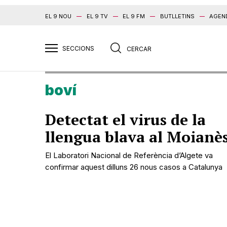
EL 9 NOU
EL 9 TV
EL 9 FM
BUTLLETINS
AGEN
boví
Detectat el virus de la
llengua blava al Moianè
El Laboratori Nacional de Referència d’Algete va
confirmar aquest dilluns 26 nous casos a Catalunya