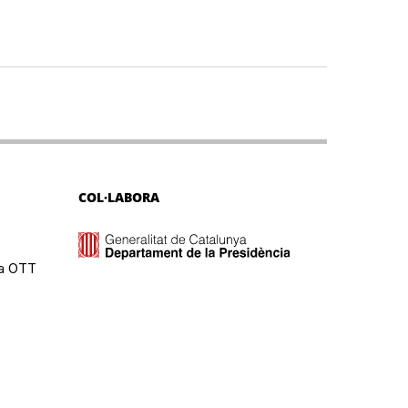
COL·LABORA
ma OTT