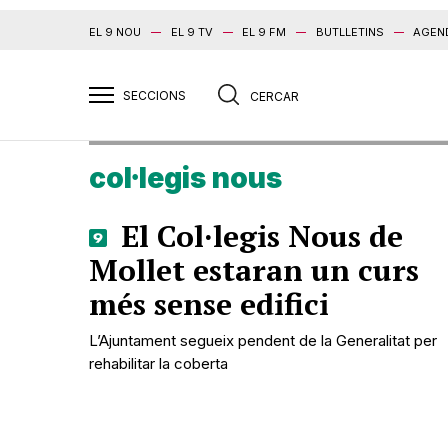
EL 9 NOU
EL 9 TV
EL 9 FM
BUTLLETINS
AGEN
col·legis nous
El Col·legis Nous de
Mollet estaran un curs
més sense edifici
L’Ajuntament segueix pendent de la Generalitat per
rehabilitar la coberta