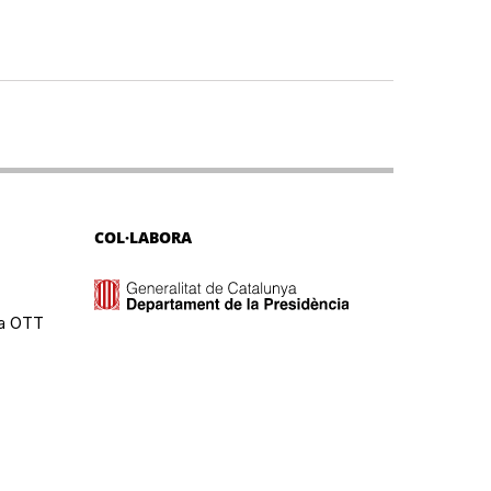
COL·LABORA
ma OTT