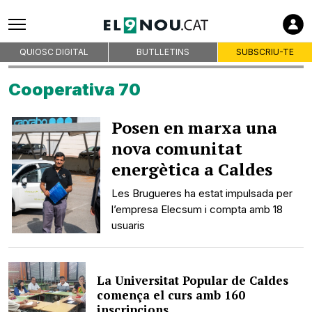
Premsa d'Osona
Publicitat
Qui som
QUIOSC DIGITAL
BUTLLETINS
SUBSCRIU-TE
On som
Cooperativa 70
Codi deontològic
Premis
Posen en marxa una
Contacte
nova comunitat
Avís legal
energètica a Caldes
Política de privacitat
Les Brugueres ha estat impulsada per
Política de cookies
l’empresa Elecsum i compta amb 18
RSS
usuaris
La Universitat Popular de Caldes
comença el curs amb 160
inscripcions