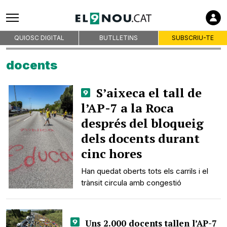
QUIOSC DIGITAL
BUTLLETINS
SUBSCRIU-TE
docents
S’aixeca el tall de
l’AP-7 a la Roca
després del bloqueig
dels docents durant
cinc hores
Han quedat oberts tots els carrils i el
trànsit circula amb congestió
Uns 2.000 docents tallen l’AP-7