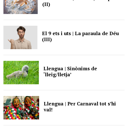
(II)
El 9 ets i uts | La paraula de Déu
(III)
Llengua | Sinònims de
‘lleig/lletja’
Llengua | Per Carnaval tot s’hi
val!