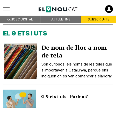
QUIOSC DIGITAL
BUTLLETINS
SUBSCRIU-TE
EL 9 ETS I UTS
De nom de lloc a nom
de tela
Són curiosos, els noms de les teles que
s’importaven a Catalunya, perquè ens
indiquen on es van començar a elaborar
El 9 ets i uts | Parlem?