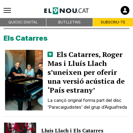
QUIOSC DIGITAL
BUTLLETINS
SUBSCRIU-TE
Els Catarres
Els Catarres, Roger
Mas i Lluís Llach
s’uneixen per oferir
una versió acústica de
‘País estrany’
La cançó original forma part del disc
‘Paracaigudistes’ del grup d’Aiguafreda
Lluís Llach i Els Catarres