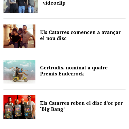
videoclip
Els Catarres comencen a avançar
el nou disc
Gertrudis, nominat a quatre
Premis Enderrock
Els Catarres reben el disc d’or per
‘Big Bang’