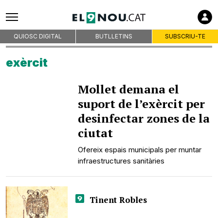
On som
Codi deontològic
Premis
QUIOSC DIGITAL
BUTLLETINS
SUBSCRIU-TE
Contacte
exèrcit
Avís legal
Política de privacitat
Mollet demana el
Política de cookies
suport de l’exèrcit per
RSS
desinfectar zones de la
ciutat
Ofereix espais municipals per muntar
infraestructures sanitàries
Tinent Robles