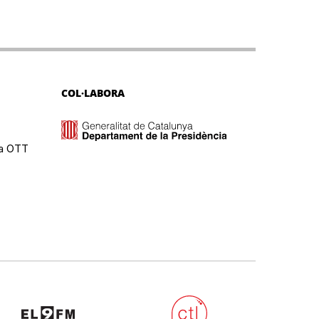
COL·LABORA
ma OTT