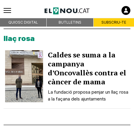
Subscriu-te
Empreses col·laboradores
QUIOSC DIGITAL
BUTLLETINS
SUBSCRIU-TE
llaç rosa
Premsa d'Osona
Caldes se suma a la
Publicitat
campanya
Qui som
d’Oncovallès contra el
On som
càncer de mama
Codi deontològic
Premis
La fundació proposa penjar un llaç rosa
a la façana dels ajuntaments
Contacte
Avís legal
Política de privacitat
Política de cookies