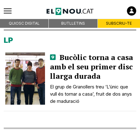
La guia del subscriptor
Subscriu-te
Empreses col·laboradores
QUIOSC DIGITAL
BUTLLETINS
SUBSCRIU-TE
LP
Premsa d'Osona
Bucòlic torna a casa
Publicitat
amb el seu primer disc
Qui som
llarga durada
On som
El grup de Granollers treu ‘L’únic que
Codi deontològic
vull és tornar a casa’, fruit de dos anys
Premis
de maduració
Contacte
Avís legal
Política de privacitat
Política de cookies