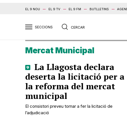
EL 9 NOU
EL 9 TV
EL 9 FM
BUTLLETINS
AGEN
Mercat Municipal
La Llagosta declara
deserta la licitació per a
la reforma del mercat
municipal
El consistori preveu tornar a fer la licitació de
l’adjudicació