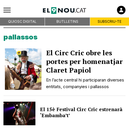
QUIOSC DIGITAL
BUTLLETINS
SUBSCRIU-TE
pallassos
El Circ Cric obre les
portes per homenatjar
Claret Papiol
En l’acte central hi participaran diverses
entitats, companyies i pallassos
El 15è Festival Circ Cric estrenarà
‘Embamba’t’