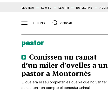
EL 9 NOU
EL 9 TV
EL 9 FM
BUTLLETINS
AGEN
pastor
Comissen un ramat
d’un miler d’ovelles a un
pastor a Montornès
El que era el seu propietari es queixa que ho van fer
sense tenir en compte el benestar animal