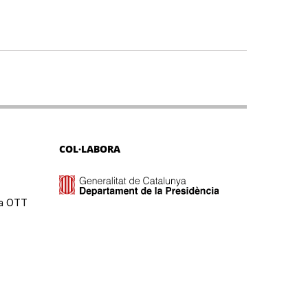
COL·LABORA
ma OTT