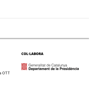
COL·LABORA
ma OTT