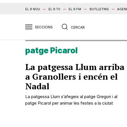
EL 9 NOU
EL 9 TV
EL 9 FM
BUTLLETINS
AGEN
patge Picarol
La patgessa Llum arriba
a Granollers i encén el
Nadal
La patgessa Llum s’afegeix al patge Gregori i al
patge Picarol per animar les festes a la ciutat