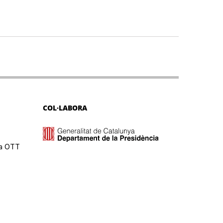
COL·LABORA
ma OTT