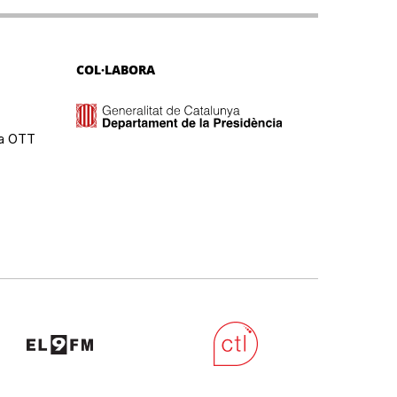
COL·LABORA
ma OTT