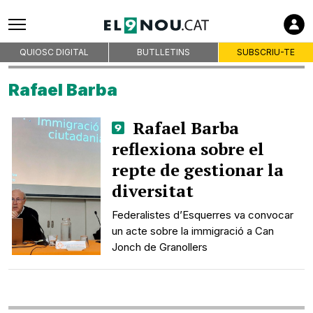
Subscriu-te
Empreses col·laboradores
QUIOSC DIGITAL
BUTLLETINS
SUBSCRIU-TE
Rafael Barba
Premsa d'Osona
Publicitat
Rafael Barba
Qui som
reflexiona sobre el
On som
repte de gestionar la
Codi deontològic
diversitat
Premis
Federalistes d’Esquerres va convocar
Contacte
un acte sobre la immigració a Can
Avís legal
Jonch de Granollers
Política de privacitat
Política de cookies
RSS