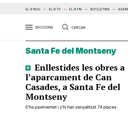
EL 9 NOU
EL 9 TV
EL 9 FM
BUTLLETINS
AGEN
Santa Fe del Montseny
Enllestides les obres a
l’aparcament de Can
Casades, a Santa Fe del
Montseny
S’ha pavimentat i s’hi han senyalitzat 74 places