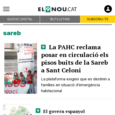
QUIOSC DIGITAL
BUTLLETINS
SUBSCRIU-TE
sareb
La PAHC reclama
posar en circulació els
pisos buits de la Sareb
a Sant Celoni
La plataforma exigeix que es destinin a
famílies en situació d’emergència
habitacional
El govern espanyol