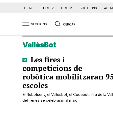
EL 9 NOU
EL 9 TV
EL 9 FM
BUTLLETINS
AGEN
VallèsBot
Les fires i
competicions de
robòtica mobilitzaran 9
escoles
El Robotseny, el Vallèsbot, el Codebot i fira de la Vall
del Tenes se celebraran al maig