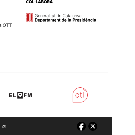
COL·LABORA
ma OTT
0 20