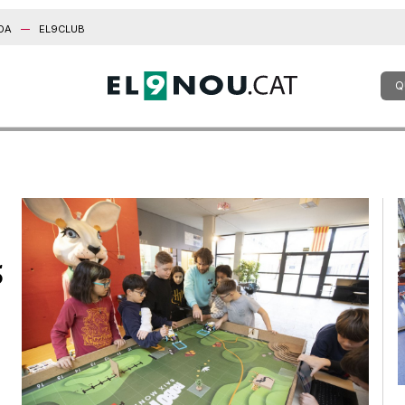
DA
EL9CLUB
Q
5