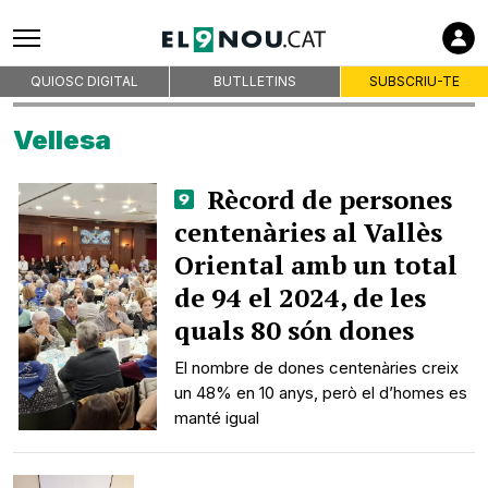
QUIOSC DIGITAL
BUTLLETINS
SUBSCRIU-TE
Vellesa
Rècord de persones
centenàries al Vallès
Oriental amb un total
de 94 el 2024, de les
quals 80 són dones
El nombre de dones centenàries creix
un 48% en 10 anys, però el d’homes es
manté igual