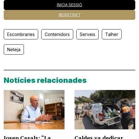
INICIA SESSIÓ
REGISTRA'T
Escombraries
Contenidors
Serveis
Talher
Neteja
Notícies relacionades
Josep Casals: “La
Caldes va dedicar