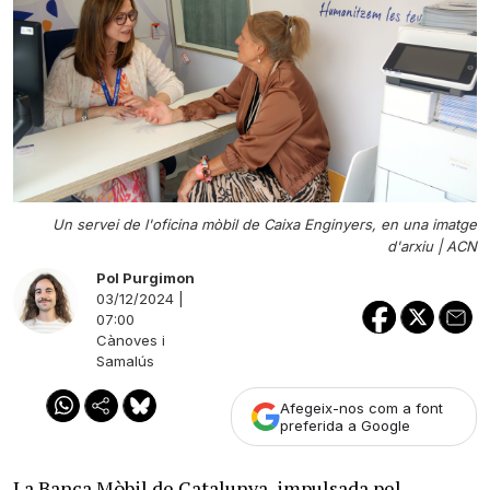
Un servei de l'oficina mòbil de Caixa Enginyers, en una imatge
d'arxiu |
ACN
Pol Purgimon
03/12/2024 |
07:00
Cànoves i
Samalús
Afegeix-nos com a font
preferida a Google
La Banca Mòbil de Catalunya, impulsada pel