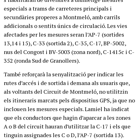
especials a trams de carreteres principals i
secundàries properes a Montmeló, amb carrils
addicionals o sentits únics de circulació. Les vies
afectades per les mesures seran l’AP-7 (sortides
13,14 i 15), C-33 (sortida 2), C-35, C-17, BP-5002,
nus del Congost i BV-5003 (zona nord), C-1415c i C-
352 (ronda Sud de Granollers).
També reforçarà la senyalització per indicar les
rutes d’accés i de sortida i demana als usuaris que,
als voltants del Circuit de Montmeló, no utilitzin
els itineraris marcats pels dispositius GPS, ja que no
inclouen les mesures especials. Lamiel ha indicat
que els conductors que hagin d’aparcar a les zones
A o B del circuit hauran d’utilitzar la C-17 i els que
tinguin assignades les C o D, l’AP-7 (sortida 13).