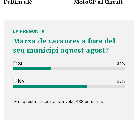
l’últim alè
MotoGP al Circuit
LA PREGUNTA
Marxa de vacances a fora del
seu municipi aquest agost?
Sí
34%
No
66%
En aquesta enquesta han votat 438 persones.