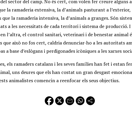
 del sector del camp. No és cert, com volen fer creure alguns 
ue la ramaderia extensiva, la d’animals pasturant a l’exterior,
es que la ramaderia intensiva, la d’animals a granges. Són sist
ats a les necessitats de cada territori i sistema de producció. 
n l’altra, el control sanitari, veterinari i de benestar animal 
cas que això no fos cert, caldria denunciar-ho a les autoritats 
as a base d’eslògans i perdigonades icòniques a les xarxes socia
es, els ramaders catalans i les seves famílies han fet i estan fe
imal, uns deures que els han costat un gran desgast emociona
sts animalistes comencin a reenfocar els seus objectius.