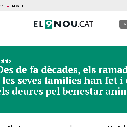
DA
EL9CLUB
Q
pinió
Des de fa dècades, els rama
i les seves famílies han fet i
els deures pel benestar ani