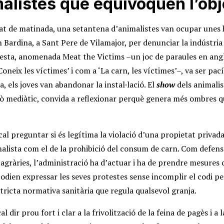
alistes que equivoquen l’obj
t de matinada, una setantena d’animalistes van ocupar unes h
 Bardina, a Sant Pere de Vilamajor, per denunciar la indústria 
testa, anomenada Meat the Victims –un joc de paraules en ang
oneix les víctimes’ i com a ‘La carn, les víctimes’–, va ser pací
ia, els joves van abandonar la instal·lació. El
show
dels animalis
sò mediàtic, convida a reflexionar perquè genera més ombres 
cal preguntar si és legítima la violació d’una propietat privad
alista com el de la prohibició del consum de carn. Com defens
agràries, l’administració ha d’actuar i ha de prendre mesures
podien expressar les seves protestes sense incomplir el codi pe
stricta normativa sanitària que regula qualsevol granja.
al dir prou fort i clar a la frivolització de la feina de pagès i a l