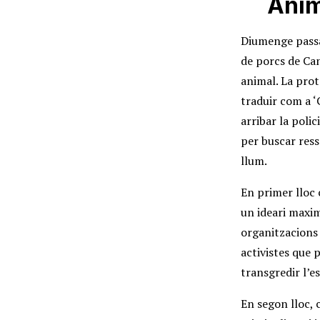
Anim
Diumenge passa
de porcs de Can
animal. La pro
traduir com a ‘C
arribar la polic
per buscar res
llum.
En primer lloc 
un ideari maxim
organitzacions 
activistes que 
transgredir l’e
En segon lloc, c