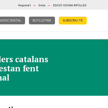
Registra't
Entra
EDICIÓ OSONA RIPOLLÈS
UIOSC DIGITAL
BUTLLETINS
SUBSCRIU-TE
ders catalans
 estan fent
mal