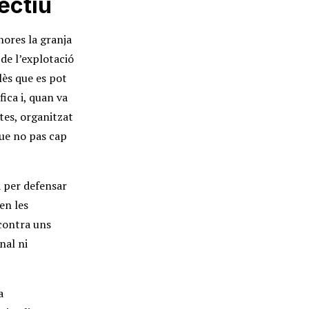
ectiu
ores la granja
de l’explotació
lès que es pot
fica i, quan va
tes, organitzat
que no pas cap
a per defensar
en les
 contra uns
nal ni
a