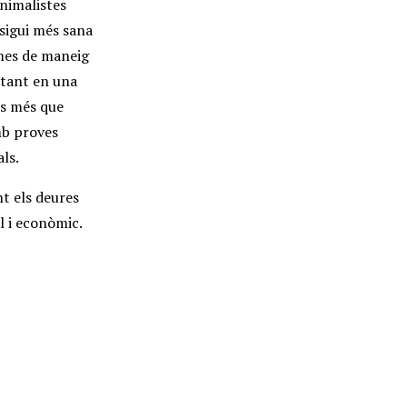
animalistes
 sigui més sana
emes de maneig
I tant en una
és més que
amb proves
ls.
nt els deures
l i econòmic.