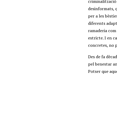
criminalització
desinformats, q
per a les bèsti
diferents adapt
ramaderia com e
estricte. I en 
concretes, no p
Des de fa dècad
pel benestar an
Potser que aque