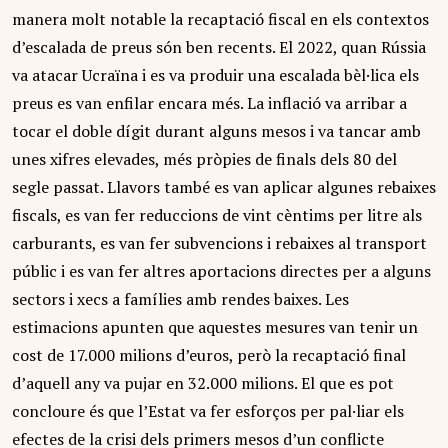
manera molt notable la recaptació fiscal en els contextos
d’escalada de preus són ben recents. El 2022, quan Rússia
va atacar Ucraïna i es va produir una escalada bèl·lica els
preus es van enfilar encara més. La inflació va arribar a
tocar el doble dígit durant alguns mesos i va tancar amb
unes xifres elevades, més pròpies de finals dels 80 del
segle passat. Llavors també es van aplicar algunes rebaixes
fiscals, es van fer reduccions de vint cèntims per litre als
carburants, es van fer subvencions i rebaixes al transport
públic i es van fer altres aportacions directes per a alguns
sectors i xecs a famílies amb rendes baixes. Les
estimacions apunten que aquestes mesures van tenir un
cost de 17.000 milions d’euros, però la recaptació final
d’aquell any va pujar en 32.000 milions. El que es pot
concloure és que l’Estat va fer esforços per pal·liar els
efectes de la crisi dels primers mesos d’un conflicte