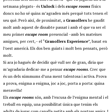
setmana plegats– és
Unlock
i dels
escape rooms
físics
doncs no ho sé quins m’agraden més perquè tots tenen el
seu què. Però així, de proximitat, a
Granollers
he gaudit
molt amb aquest de dissabte passat i amb el que va ser el
meu primer
escape room
presencial –amb les mateixes
amigues, per cert,– el “
Granollers Experience
”, basat en
l’oest americà. Els dos ben guiats i molt ben pensats, però
molt.
Si ara jo hagués de decidir què vull ser de gran, diria que
m’agradaria dedicar-me a pensar
escape rooms
. Crec que
és un dels súmmums d’una ment talentosa i activa. Prova
a prova, enigma a enigma, joc a joc, porta a porta: quina
meravella!
Els
escape rooms
són, amb l’excusa de l’enigma mental i el
treball en equip, una possibilitat única que tenim els
adults de jugar com canalla petita amb els nostres amics. I