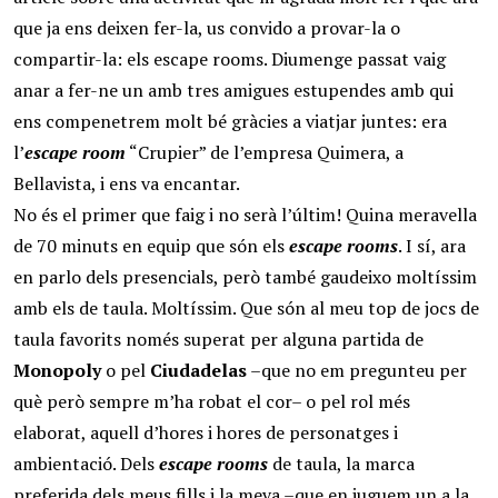
que ja ens deixen fer-la, us convido a provar-la o
compartir-la: els escape rooms. Diumenge passat vaig
anar a fer-ne un amb tres amigues estupendes amb qui
ens compenetrem molt bé gràcies a viatjar juntes: era
l’
escape room
“Crupier” de l’empresa Quimera, a
Bellavista, i ens va encantar.
No és el primer que faig i no serà l’últim! Quina meravella
de 70 minuts en equip que són els
escape rooms
. I sí, ara
en parlo dels presencials, però també gaudeixo moltíssim
amb els de taula. Moltíssim. Que són al meu top de jocs de
taula favorits només superat per alguna partida de
Monopoly
o pel
Ciudadelas
–que no em pregunteu per
què però sempre m’ha robat el cor– o pel rol més
elaborat, aquell d’hores i hores de personatges i
ambientació. Dels
escape rooms
de taula, la marca
preferida dels meus fills i la meva –que en juguem un a la