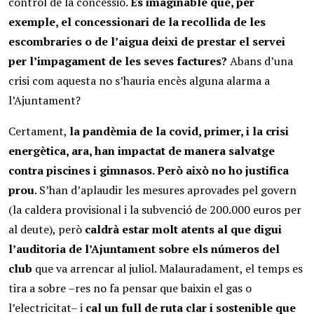
control de la concessió.
És imaginable que, per
exemple, el concessionari de la recollida de les
escombraries o de l’aigua deixi de prestar el servei
per l’impagament de les seves factures?
Abans d’una
crisi com aquesta no s’hauria encès alguna alarma a
l’Ajuntament?
Certament,
la pandèmia de la covid, primer, i la crisi
energètica, ara, han impactat de manera salvatge
contra piscines i gimnasos. Però això no ho justifica
prou
. S’han d’aplaudir les mesures aprovades pel govern
(la caldera provisional i la subvenció de 200.000 euros per
al deute), però
caldrà estar molt atents al que digui
l’auditoria de l’Ajuntament sobre els números del
club
que va arrencar al juliol. Malauradament, el temps es
tira a sobre –res no fa pensar que baixin el gas o
l’electricitat– i
cal un full de ruta clar i sostenible que