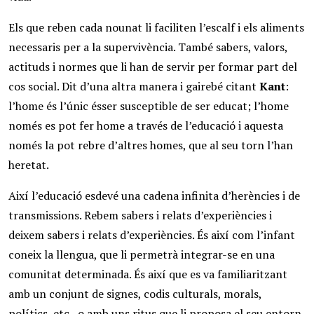
Els que reben cada nounat li faciliten l’escalf i els aliments
necessaris per a la supervivència. També sabers, valors,
actituds i normes que li han de servir per formar part del
cos social. Dit d’una altra manera i gairebé citant
Kant
:
l’home és l’únic ésser susceptible de ser educat; l’home
només es pot fer home a través de l’educació i aquesta
només la pot rebre d’altres homes, que al seu torn l’han
heretat.
Així l’educació esdevé una cadena infinita d’herències i de
transmissions. Rebem sabers i relats d’experiències i
deixem sabers i relats d’experiències. És així com l’infant
coneix la llengua, que li permetrà integrar-se en una
comunitat determinada. És així que es va familiaritzant
amb un conjunt de signes, codis culturals, morals,
polítics, etc., o amb uns ritus que li proposa el seu entorn.