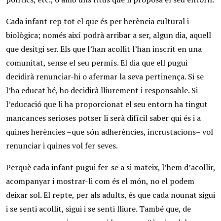
Cada infant rep tot el que és per herència cultural i
biològica; només així podrà arribar a ser, algun dia, aquell
que desitgi ser. Els que l’han acollit l’han inscrit en una
comunitat, sense el seu permís. El dia que ell pugui
decidirà renunciar-hi o afermar la seva pertinença. Si se
l’ha educat bé, ho decidirà lliurement i responsable. Si
l’educació que li ha proporcionat el seu entorn ha tingut
mancances serioses potser li serà difícil saber qui és i a
quines herències –que són adherències, incrustacions– vol
renunciar i quines vol fer seves.
Perquè cada infant pugui fer-se a si mateix, l’hem d’acollir,
acompanyar i mostrar-li com és el món, no el podem
deixar sol. El repte, per als adults, és que cada nounat sigui
i se senti acollit, sigui i se senti lliure. També que, de