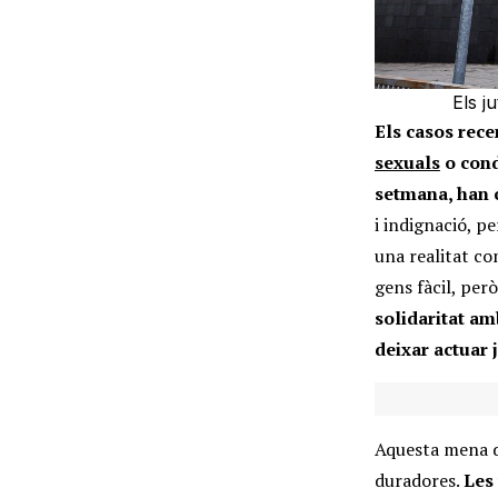
Els j
Els casos rece
sexuals
o cond
setmana, han 
i indignació, p
una realitat co
gens fàcil, per
solidaritat am
deixar actuar j
Aquesta mena d
duradores.
Les 