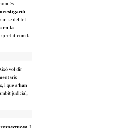
thom és
nvestigació
ar-se del fet
a en la
terpretat com la
 Això vol dir
omentaris
s, i que
s’han
àmbit judicial,
i respectuosa
. I