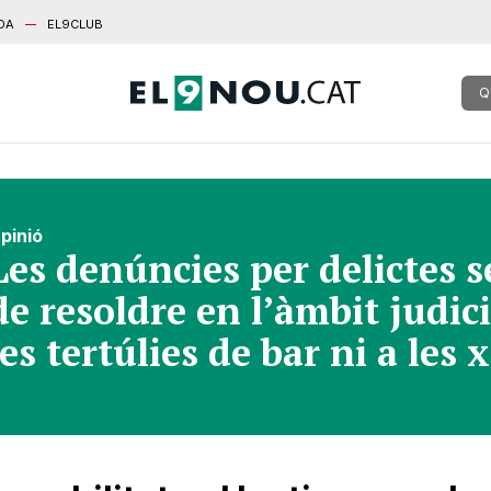
DA
EL9CLUB
Q
pinió
Les denúncies per delictes s
de resoldre en l’àmbit judici
les tertúlies de bar ni a les 