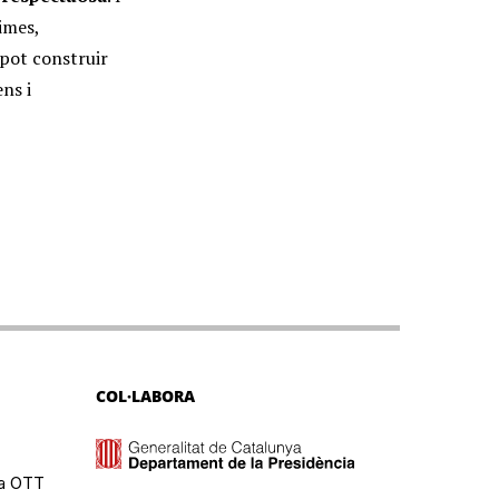
imes,
 pot construir
ns i
COL·LABORA
ma OTT