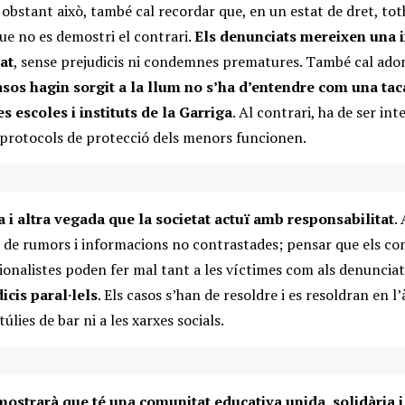
 obstant això, també cal recordar que, en un estat de dret, to
ue no es demostri el contrari.
Els denunciats mereixen una i
at
, sense prejudicis ni condemnes prematures. També cal adon
sos hagin sorgit a la llum no s’ha d’entendre com una tac
s escoles i instituts de la Garriga
. Al contrari, ha de ser in
 protocols de protecció dels menors funcionen.
na i altra vegada que la societat actuï amb responsabilitat
.
ió de rumors i informacions no contrastades; pensar que els c
acionalistes poden fer mal tant a les víctimes com als denunciat
dicis paral·lels
. Els casos s’han de resoldre i es resoldran en l’
túlies de bar ni a les xarxes socials.
ostrarà que té una comunitat educativa unida, solidària 