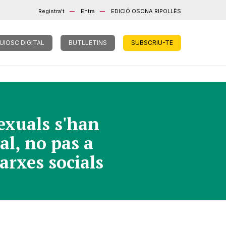
Registra't
Entra
EDICIÓ OSONA RIPOLLÈS
UIOSC DIGITAL
BUTLLETINS
SUBSCRIU-TE
exuals s'han
al, no pas a
xarxes socials