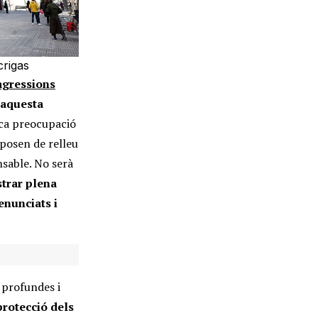
crigas
agressions
 aquesta
ica preocupació
 posen de relleu
nsable. No serà
strar plena
enunciats i
 profundes i
protecció dels