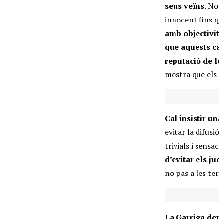
seus veïns
. No
innocent fins q
amb objectivit
que aquests ca
reputació de le
mostra que els
Cal insistir u
evitar la difus
trivials i sens
d’evitar els ju
no pas a les ter
La Garriga dem