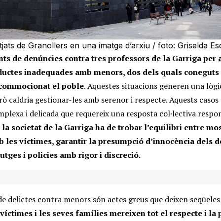
utjats de Granollers en una imatge d’arxiu / foto: Griselda Es
nts de denúncies contra tres professors de la Garriga per
uctes inadequades amb menors, dos dels quals coneguts
commocionat el poble
. Aquestes situacions generen una lòg
erò caldria gestionar-les amb serenor i respecte. Aquests casos
mplexa i delicada que requereix una resposta col·lectiva respo
ò
la societat de la Garriga ha de trobar l’equilibri entre mo
b les víctimes, garantir la presumpció d’innocència dels d
utges i policies amb rigor i discreció.
e delictes contra menors són actes greus que deixen seqüeles
víctimes i les seves famílies mereixen tot el respecte i la 