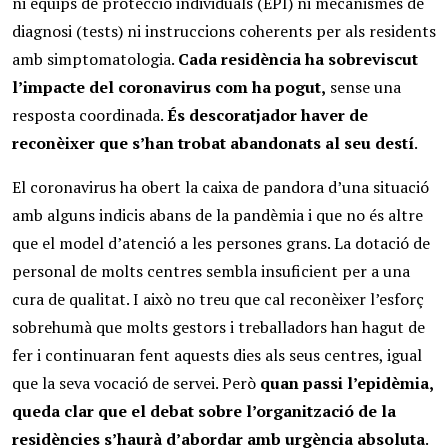
ni equips de protecció individuals (EPI) ni mecanismes de
diagnosi (tests) ni instruccions coherents per als residents
amb simptomatologia.
Cada residència ha sobreviscut
l’impacte del coronavirus com ha pogut,
sense una
resposta coordinada.
És descoratjador haver de
reconèixer que s’han trobat abandonats al seu destí
.
El coronavirus ha obert la caixa de pandora d’una situació
amb alguns indicis abans de la pandèmia i que no és altre
que el model d’atenció a les persones grans. La dotació de
personal de molts centres sembla insuficient per a una
cura de qualitat. I això no treu que cal reconèixer l’esforç
sobrehumà que molts gestors i treballadors han hagut de
fer i continuaran fent aquests dies als seus centres, igual
que la seva vocació de servei. Però
quan passi l’epidèmia,
queda clar que el debat sobre l’organització de la
residències s’haurà d’abordar amb urgència absoluta
.