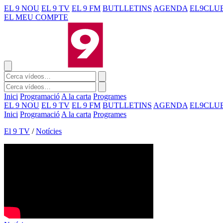
EL 9 NOU
EL 9 TV
EL 9 FM
BUTLLETINS
AGENDA
EL9CLU
EL MEU COMPTE
Inici
Programació
A la carta
Programes
EL 9 NOU
EL 9 TV
EL 9 FM
BUTLLETINS
AGENDA
EL9CLU
Inici
Programació
A la carta
Programes
El 9 TV
/
Notícies