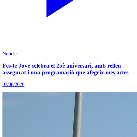
Notícies
Fes-te Jove celebra el 25è aniversari, amb relleu
assegurat i una programació que afegeix més actes
07/08/2026