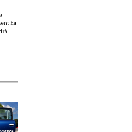
a
ament ha
rirà