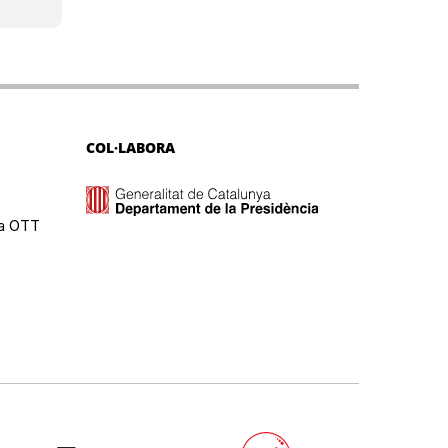
COL·LABORA
ma OTT