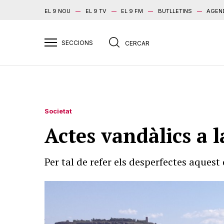
EL 9 NOU
EL 9 TV
EL 9 FM
BUTLLETINS
AGEN
Societat
Actes vandàlics a 
Per tal de refer els desperfectes aquest