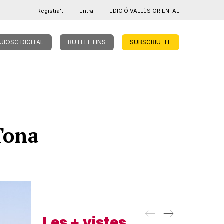
Registra't
Entra
EDICIÓ VALLÈS ORIENTAL
UIOSC DIGITAL
BUTLLETINS
SUBSCRIU-TE
 Tona
Les + vistes