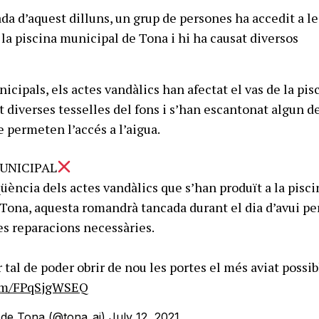
da d’aquest dilluns, un grup de persones ha accedit a le
 la piscina municipal de Tona i hi ha causat diversos
cipals, els actes vandàlics han afectat el vas de la pisc
t diverses tesselles del fons i s’han escantonat algun d
e permeten l’accés a l’aigua.
UNICIPAL
ència dels actes vandàlics que s’han produït a la pisci
Tona, aquesta romandrà tancada durant el dia d’avui pe
les reparacions necessàries.
tal de poder obrir de nou les portes el més aviat possib
com/FPqSjgWSEQ
de Tona (@tona_aj)
July 12, 2021