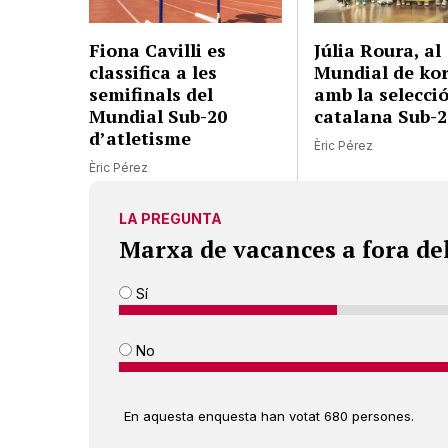
Fiona Cavilli es
Júlia Roura, al
classifica a les
Mundial de kor
semifinals del
amb la selecci
Mundial Sub-20
catalana Sub-2
d’atletisme
Èric Pérez
Èric Pérez
LA PREGUNTA
Marxa de vacances a fora de
Sí
No
En aquesta enquesta han votat 680 persones.