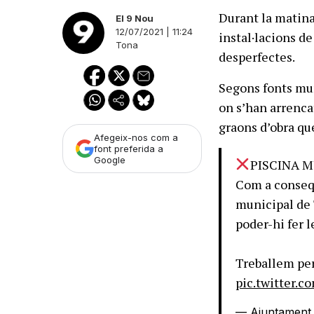
Durant la matina
El 9 Nou
12/07/2021 | 11:24
instal·lacions de
Tona
desperfectes.
Segons fonts muni
on s’han arrenca
graons d’obra qu
Afegeix-nos com a
font preferida a
Google
PISCINA M
Com a conseqü
municipal de 
poder-hi fer 
Treballem per 
pic.twitter.
— Ajuntament 