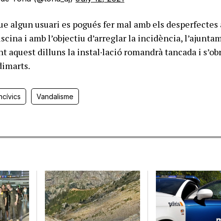
que algun usuari es pogués fer mal amb els desperfectes 
piscina i amb l’objectiu d’arreglar la incidència, l’ajunt
t aquest dilluns la instal·lació romandrà tancada i s’ob
dimarts.
ncívics
Vandalisme