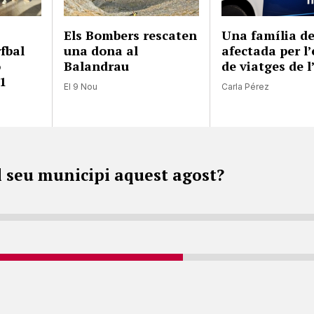
Els Bombers rescaten
Una família de
fbal
una dona al
afectada per l’
ó
Balandrau
de viatges de l
1
El 9 Nou
Carla Pérez
l seu municipi aquest agost?