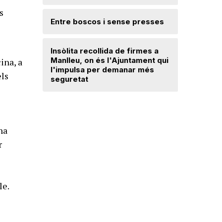
Ripollès:
s
qualificat
Entre boscos i sense presses
Desperfe
Insòlita recollida de firmes a
de vent a
Manlleu, on és l'Ajuntament qui
ina, a
l'impulsa per demanar més
els
seguretat
Dos detin
de forma 
d'una bot
na
r
le.