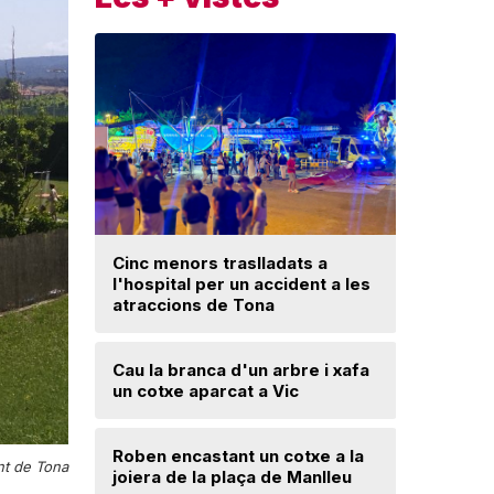
Cinc menors traslladats a
l'hospital per un accident a les
Un ‘palau
atraccions de Tona
Una mone
Cau la branca d'un arbre i xafa
troballa 
un cotxe aparcat a Vic
d'excava
Lloses d
Roben encastant un cotxe a la
t de Tona
joiera de la plaça de Manlleu
Radiograf