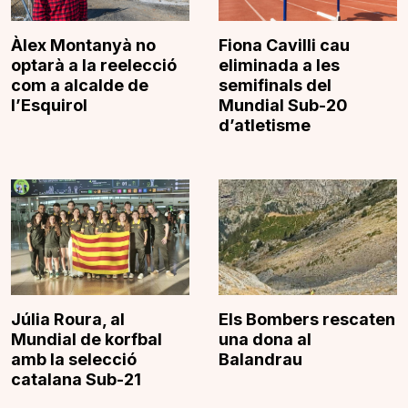
Àlex Montanyà no
Fiona Cavilli cau
optarà a la reelecció
eliminada a les
com a alcalde de
semifinals del
l’Esquirol
Mundial Sub-20
d’atletisme
Júlia Roura, al
Els Bombers rescaten
Mundial de korfbal
una dona al
amb la selecció
Balandrau
catalana Sub-21