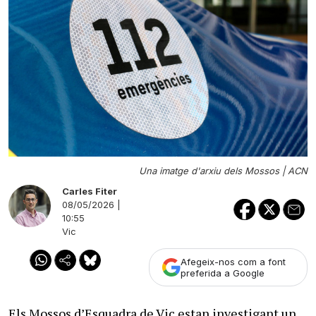
Una imatge d'arxiu dels Mossos |
ACN
Carles Fiter
08/05/2026 |
10:55
Vic
Afegeix-nos com a font
preferida a Google
Els Mossos d’Esquadra de Vic estan investigant un