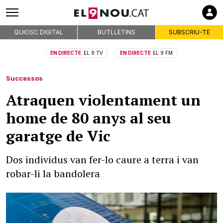
QUIOSC DIGITAL
BUTLLETINS
SUBSCRIU-TE
EN DIRECTE
EL 9 TV
EN DIRECTE
EL 9 FM
Successos
Atraquen violentament un
home de 80 anys al seu
garatge de Vic
Dos individus van fer-lo caure a terra i van
robar-li la bandolera