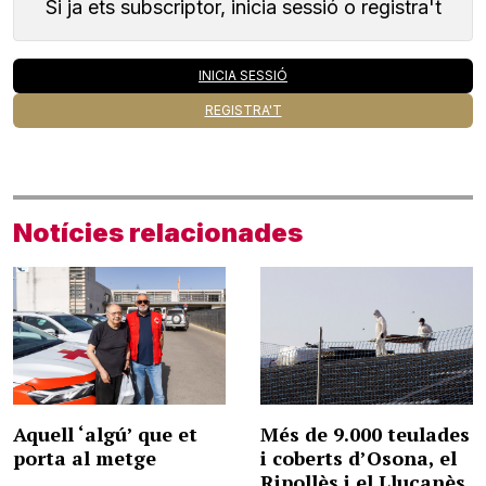
Si ja ets subscriptor, inicia sessió o registra't
INICIA SESSIÓ
REGISTRA'T
Notícies relacionades
Aquell ‘algú’ que et
Més de 9.000 teulades
porta al metge
i coberts d’Osona, el
Ripollès i el Lluçanès