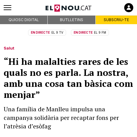
QUIOSC DIGITAL
BUTLLETINS
SUBSCRIU-TE
EN DIRECTE
EL 9 TV
EN DIRECTE
EL 9 FM
Salut
“Hi ha malalties rares de les
quals no es parla. La nostra,
amb una cosa tan bàsica com
menjar”
Una família de Manlleu impulsa una
campanya solidària per recaptar fons per
l’atrèsia d’esòfag