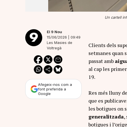
Un cartell i
El 9 Nou
15/06/2026 | 09:49
Les Masies de
Clients dels su
Voltregà
setmanes quan s’
passat amb
aigu
al cap les prime
19.
Afegeix-nos com a
font preferida a
Res més lluny de
Google
que es publicaven
les botigues on 
generalitzada
,
botigues i l’orig