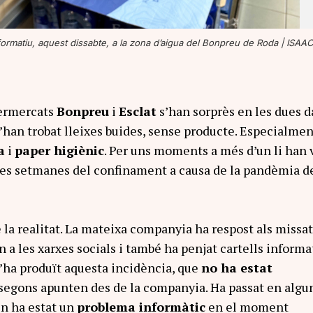
nformatiu, aquest dissabte, a la zona d’aigua del Bonpreu de Roda |
ISAA
permercats
Bonpreu
i
Esclat
s’han sorprès en les dues d
han trobat lleixes buides, sense producte. Especialmen
a
i
paper higiènic
. Per uns moments a més d’un li han 
res setmanes del confinament a causa de la pandèmia d
 la realitat. La mateixa companyia ha respost als missa
 a les xarxes socials i també ha penjat cartells informa
s’ha produït aquesta incidència, que
no ha estat
 segons apunten des de la companyia. Ha passat en algu
en ha estat un
problema informàtic
en el moment