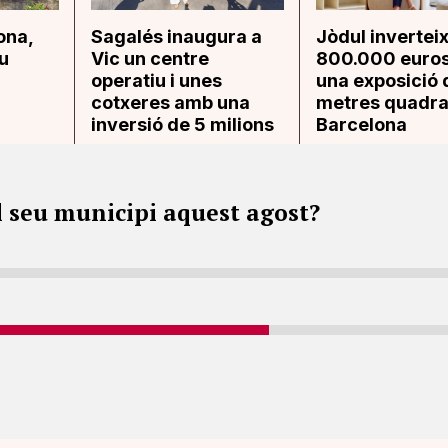
ona,
Sagalés inaugura a
Jòdul invertei
u
Vic un centre
800.000 euros
operatiu i unes
una exposició
cotxeres amb una
metres quadra
inversió de 5 milions
Barcelona
l seu municipi aquest agost?