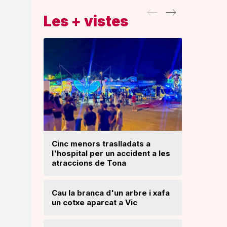
Les + vistes
Cinc menors traslladats a
l'hospital per un accident a les
Un ‘palau
atraccions de Tona
Una mone
Cau la branca d'un arbre i xafa
troballa 
un cotxe aparcat a Vic
d'excava
Lloses d