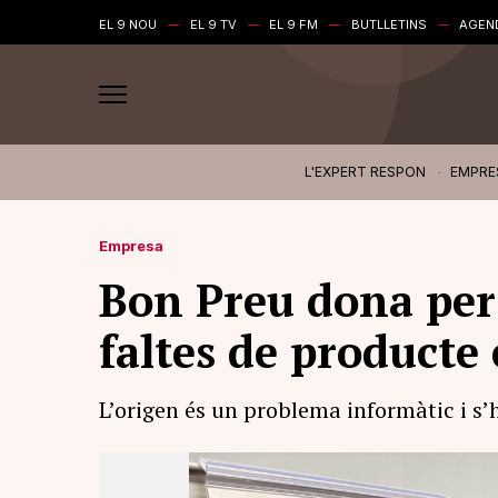
EL 9 NOU
EL 9 TV
EL 9 FM
BUTLLETINS
AGEN
L'EXPERT RESPON
EMPRE
Empresa
Bon Preu dona per 
faltes de producte
L’origen és un problema informàtic i s’