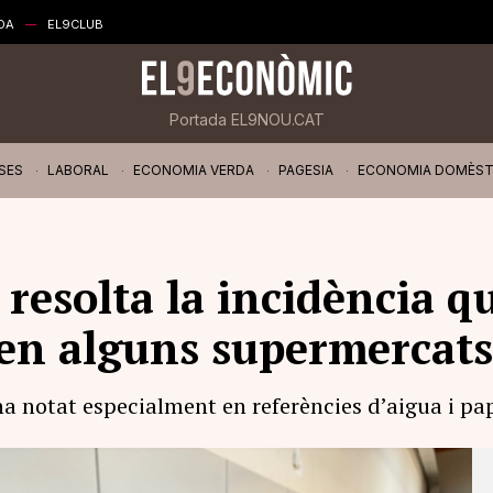
DA
EL9CLUB
Portada EL9NOU.CAT
SES
LABORAL
ECONOMIA VERDA
PAGESIA
ECONOMIA DOMÈST
resolta la incidència q
 en alguns supermercats
ha notat especialment en referències d’aigua i pa