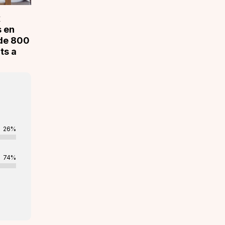
x
 en
 de 800
ts a
26%
74%