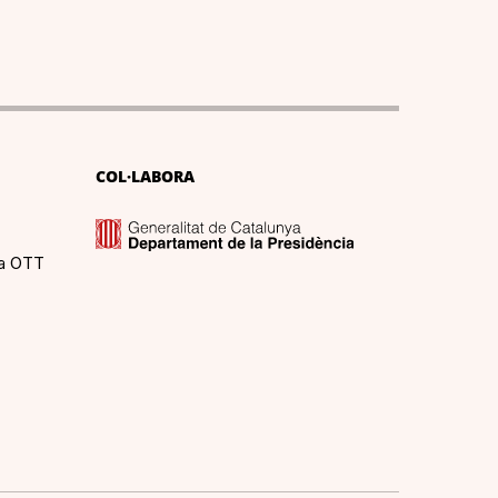
COL·LABORA
ma OTT