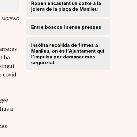
Roben encastant un cotxe a la
joiera de la plaça de Manlleu
Radiograf
Ripollès:
C MORENO
qualificat
Entre boscos i sense presses
Desperfe
Insòlita recollida de firmes a
de vent a
arreres
Manlleu, on és l'Ajuntament qui
t ha
l'impulsa per demanar més
seguretat
Dos detin
vingut
de forma 
e covid-
d'una bot
tges
tius a
nes