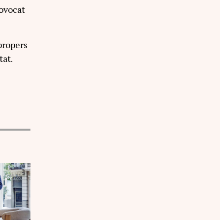
rovocat
propers
tat.