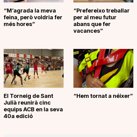
“M’agrada la meva
“Prefereixo treballar
feina, però voldria fer
per al meu futur
més hores”
abans que fer
vacances”
El Torneig de Sant
“Hem tornat a néixer”
Julià reunirà cinc
equips ACB en la seva
40a edició