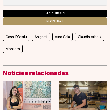
INICIA SESSIÓ
REGISTRA'T
Casal D'estiu
Anigami
Aïna Sala
Clàudia Arboix
Monitora
Notícies relacionades