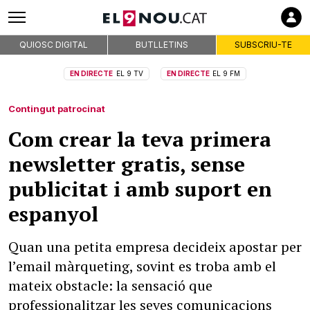
QUIOSC DIGITAL
BUTLLETINS
SUBSCRIU-TE
EN DIRECTE
EL 9 TV
EN DIRECTE
EL 9 FM
Contingut patrocinat
Com crear la teva primera
newsletter gratis, sense
publicitat i amb suport en
espanyol
Quan una petita empresa decideix apostar per
l’email màrqueting, sovint es troba amb el
mateix obstacle: la sensació que
professionalitzar les seves comunicacions