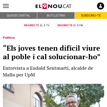
QUIOSC DIGITAL
BUTLLETINS
SUBSCRIU-TE
EN DIRECTE
EL 9 TV
EN DIRECTE
EL 9 FM
Política
“Els joves tenen difícil viure
al poble i cal solucionar-ho”
Entrevista a Eudald Sentmartí, alcalde de
Malla per UpM